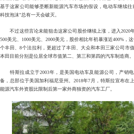
基于这家公司能够垄断新能源汽车市场的假设，电动车继续往
科技泡沫”总有一天会破灭。
不过这些言论未能狙击这家公司股价继续上涨，进入2020
500美元、1000美元、2000美元，股价相比年初暴涨近400%
个丰田、8个法拉利，更超过了丰田、大众和本田三家公司市
本田目前分别是位居全球市值第二、第三和第四的汽车制造商。
特斯拉成立于2003年，是美国电动车及能源公司，产销电
备，总部位于美国加利福尼亚州。2018年7月，特斯拉宣布在
能源汽车外资股比限制后第一家外商独资的汽车工厂。