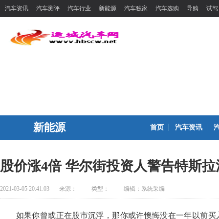
汽车资讯
汽车测评
汽车行业
新能源
汽车独家
汽车选购
导购
试驾
新能源
首页
汽车资讯
股价涨4倍 华尔街投资人警告特斯拉
2021-03-05 20:41:03
来源：
类型：
编辑：系统采编
如果你曾或正在股市沉浮，那你或许懊悔没在一年以前买入特